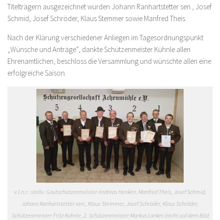
Titelträgern ausgezeichnet wurden Johann Ranhartstetter sen., Josef
Schmid, Josef Schröder, Klaus Stemmer sowie Manfred Theis.
Nach der Klärung verschiedener Anliegen im Tagesordnungspunkt
„Wünsche und Anträge“, dankte Schützenmeister Kühnle allen
Ehrenamtlichen, beschloss die Versammlung und wünschte allen eine
erfolgreiche Saison.
v.l.n.r.: stellv. Gautschützenmeister Andreas Henken, Manfred Theis, Josef Schmid,
Johann Ranhartstetter sen., Klaus Stemmer, Josef Schröder, Klaus Schröder,
Schützenmeister Fritz Kühnle, 2. Schützenmeister Markus Lankes (nicht auf dem Bild