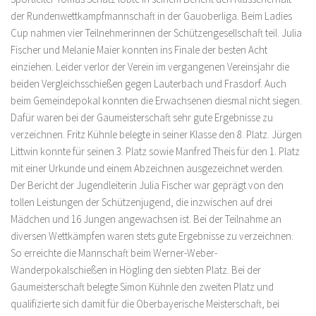
der Rundenwettkampfmannschaft in der Gauoberliga. Beim Ladies
Cup nahmen vier Teilnehmerinnen der Schützengesellschaft teil. Julia
Fischer und Melanie Maier konnten ins Finale der besten Acht
einziehen. Leider verlor der Verein im vergangenen Vereinsjahr die
beiden Vergleichsschießen gegen Lauterbach und Frasdorf. Auch
beim Gemeindepokal konnten die Erwachsenen diesmal nicht siegen.
Dafür waren bei der Gaumeisterschaft sehr gute Ergebnisse zu
verzeichnen. Fritz Kühnle belegte in seiner Klasse den 8. Platz. Jürgen
Littwin konnte für seinen 3. Platz sowie Manfred Theis für den 1. Platz
mit einer Urkunde und einem Abzeichnen ausgezeichnet werden.
Der Bericht der Jugendleiterin Julia Fischer war geprägt von den
tollen Leistungen der Schützenjugend, die inzwischen auf drei
Mädchen und 16 Jungen angewachsen ist. Bei der Teilnahme an
diversen Wettkämpfen waren stets gute Ergebnisse zu verzeichnen.
So erreichte die Mannschaft beim Werner-Weber-
Wanderpokalschießen in Högling den siebten Platz. Bei der
Gaumeisterschaft belegte Simon Kühnle den zweiten Platz und
qualifizierte sich damit für die Oberbayerische Meisterschaft, bei