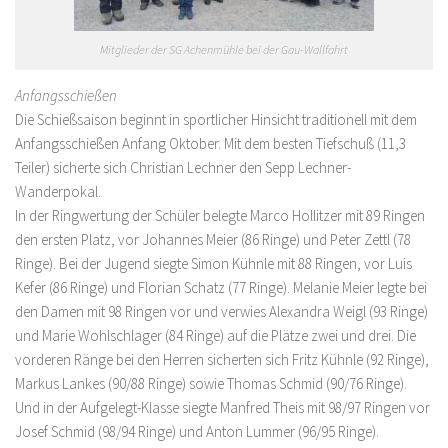
Mitglieder der SG Achenmühle bei der Gau-Wallfahrt
Anfangsschießen
Die Schießsaison beginnt in sportlicher Hinsicht traditionell mit dem
Anfangsschießen Anfang Oktober. Mit dem besten Tiefschuß (11,3
Teiler) sicherte sich Christian Lechner den Sepp Lechner-
Wanderpokal.
In der Ringwertung der Schüler belegte Marco Hollitzer mit 89 Ringen
den ersten Platz, vor Johannes Meier (86 Ringe) und Peter Zettl (78
Ringe). Bei der Jugend siegte Simon Kühnle mit 88 Ringen, vor Luis
Kefer (86 Ringe) und Florian Schatz (77 Ringe). Melanie Meier legte bei
den Damen mit 98 Ringen vor und verwies Alexandra Weigl (93 Ringe)
und Marie Wohlschlager (84 Ringe) auf die Plätze zwei und drei. Die
vorderen Ränge bei den Herren sicherten sich Fritz Kühnle (92 Ringe),
Markus Lankes (90/88 Ringe) sowie Thomas Schmid (90/76 Ringe).
Und in der Aufgelegt-Klasse siegte Manfred Theis mit 98/97 Ringen vor
Josef Schmid (98/94 Ringe) und Anton Lummer (96/95 Ringe).