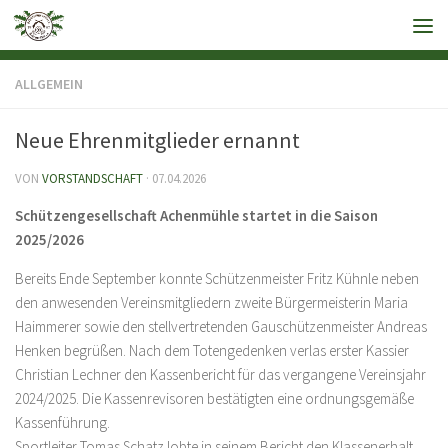
ALLGEMEIN
Neue Ehrenmitglieder ernannt
VON
VORSTANDSCHAFT
·
07.04.2026
Schützengesellschaft Achenmühle startet in die Saison
2025/2026
Bereits Ende September konnte Schützenmeister Fritz Kühnle neben
den anwesenden Vereinsmitgliedern zweite Bürgermeisterin Maria
Haimmerer sowie den stellvertretenden Gauschützenmeister Andreas
Henken begrüßen. Nach dem Totengedenken verlas erster Kassier
Christian Lechner den Kassenbericht für das vergangene Vereinsjahr
2024/2025. Die Kassenrevisoren bestätigten eine ordnungsgemäße
Kassenführung.
Sportleiter Tomas Schatz lobte in seinem Bericht den Klassenerhalt